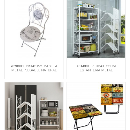
4370303
4614931
- 38X45X92CM SILLA
- 71X34X155CM
METAL PLEGABLE NATURAL
ESTANTERIA METAL
PLEGABLE BLANCO C/RUEDAS