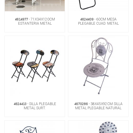
4614977
4624409
- 71X34X120CM
- 60CM MESA
ESTANTERIA METAL
PLEGABLE CUAD. METAL
PLEGABLE BLANCO C/RUEDAS
4624413
4670286
- SILLA PLEGABLE
- 38X45X92CM SILLA
METAL SURT.
METAL PLEGABLE NATURAL