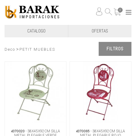
0
CATALOGO
OFERTAS
FILTROS
>
Deco
PETIT MUEBLES
4370020
4370065
- 38X45X92CM SILLA
- 38X45X92CM SILLA
METAL PLEGABLE VERDE
METAL PLEGABLE ROJO