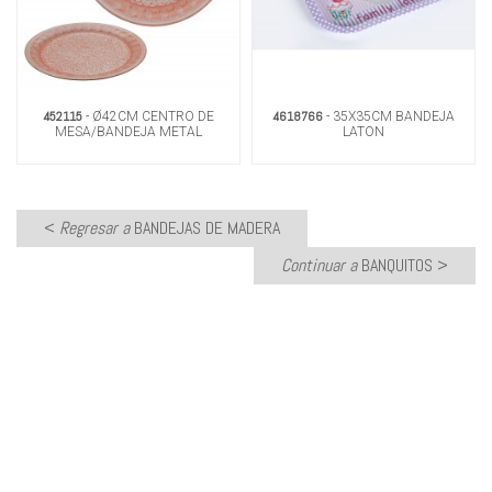
452115
4618766
- Ø42CM CENTRO DE
- 35X35CM BANDEJA
MESA/BANDEJA METAL
LATON
SALMON
<
Regresar a
BANDEJAS DE MADERA
Continuar a
BANQUITOS
>