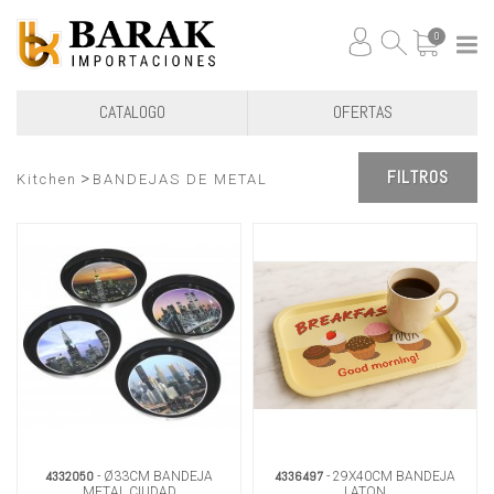
0
CATALOGO
OFERTAS
FILTROS
>
Kitchen
BANDEJAS DE METAL
4332050
4336497
- Ø33CM BANDEJA
- 29X40CM BANDEJA
METAL CIUDAD
LATON