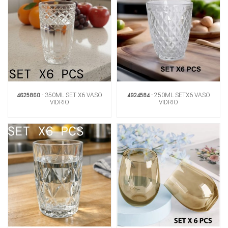
4625860
4924584
- 350ML SET X6 VASO
- 250ML SETX6 VASO
VIDRIO
VIDRIO