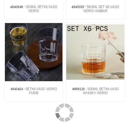
4940645
4943033
- 350ML SETX6 VASO
- 580ML SET X6 VASO
VIDRIO
VIDRIO AMBAR
4943424
4958115
- SETX6 VASO VIDRIO
- 300ML SETX6 VASO
FUME
WHISKY VIDRIO