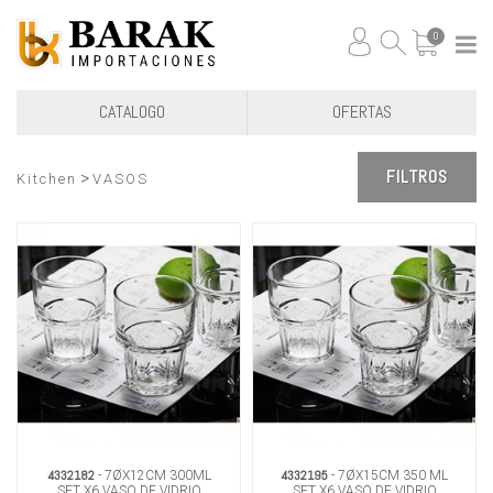
0
CATALOGO
OFERTAS
FILTROS
>
Kitchen
VASOS
4332182
4332195
- 7ØX12CM 300ML
- 7ØX15CM 350 ML
SET X6 VASO DE VIDRIO
SET X6 VASO DE VIDRIO