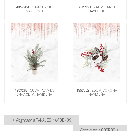
4957263
4957271
- 20CM RAMO
- 24CM RAMO
NAVIDEÑO
NAVIDEÑO
4957292
4957302
- 50CM PLANTA
- 25CM CORONA
C/MACETA NAVIDEÑA
NAVIDEÑA
<
Regresar a
FANALES NAVIDEÑOS
Continuar a
GORROS
>