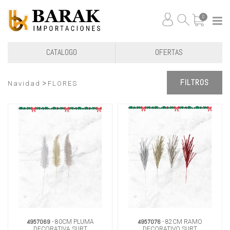
0
CATALOGO
OFERTAS
FILTROS
>
Navidad
FLORES
4957069
4957076
- 80CM PLUMA
- 82CM RAMO
DECORATIVA SURT
DECORATIVO SURT