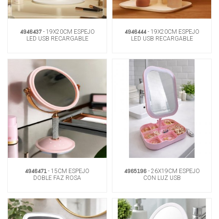
4946437
4946444
- 19X20CM ESPEJO
- 19X20CM ESPEJO
LED USB RECARGABLE
LED USB RECARGABLE
4946471
4965196
- 15CM ESPEJO
- 26X19CM ESPEJO
DOBLE FAZ ROSA
CON LUZ USB