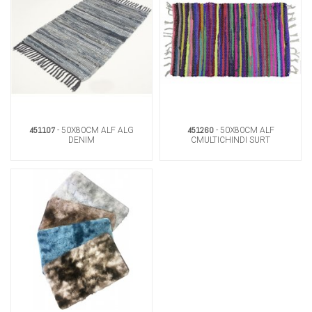
451107
451260
- 50X80CM ALF ALG
- 50X80CM ALF
DENIM
CMULTICHINDI SURT