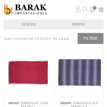
0
CATALOGO
OFERTAS
FILTROS
>
Textil
50X80CM COSTADO DE CAMA
3951025
3952803
- 50X80CM ALF CHEN
- 50X80CM ALF ALG
PILE ROJO
TRAMA LILA