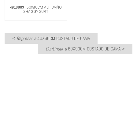
4918603
- 50X80CM ALF BAÑO
SHAGGY SURT
ANTIDESLIZANTE
<
Regresar a
40X60CM COSTADO DE CAMA
Continuar a
60X90CM COSTADO DE CAMA
>